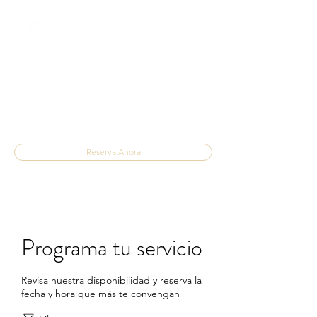
FISIOTERAPIA DE
LA FUENTE
Tratamiento del Dolor
fisioterapiadelafuente@gmail.com
637 24 18 40
Reserva Ahora
Programa tu servicio
Revisa nuestra disponibilidad y reserva la
fecha y hora que más te convengan