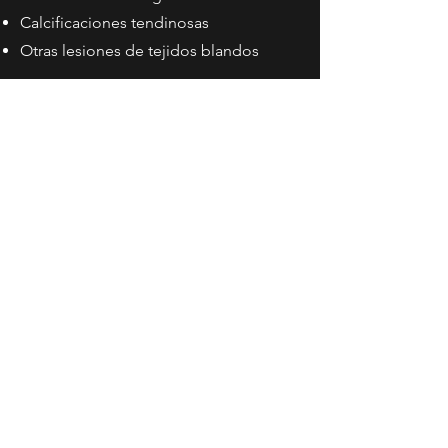
Calcificaciones tendinosas
Otras lesiones de tejidos blandos
Gracias a la combinación de ondas de
choque focales prescritas por el
médico rehabilitador y fisioterapia
complementaria, abordamos la lesión
desde su origen.
El objetivo: recuperar la función,
eliminar el dolor crónico y evitar la
cirugía siempre que sea posible.
Para obtener más información
póngase en contacto con nosotros