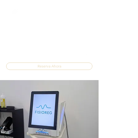
FISIOTERAPIA DE
LA FUENTE
Tratamiento del Dolor
fisioterapiadelafuente@gmail.com
637 24 18 40
Reserva Ahora