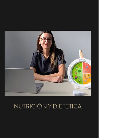
NUTRICIÓN Y DIETÉTICA