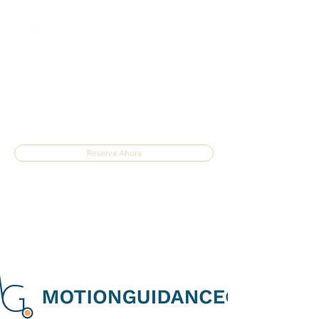
FISIOTERAPIA DE
LA FUENTE
Tratamiento del Dolor
fisioterapiadelafuente@gmail.com
637 24 18 40
Reserva Ahora